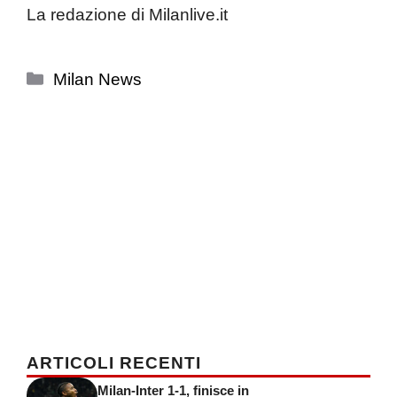
La redazione di Milanlive.it
Categorie
Milan News
ARTICOLI RECENTI
Milan-Inter 1-1, finisce in