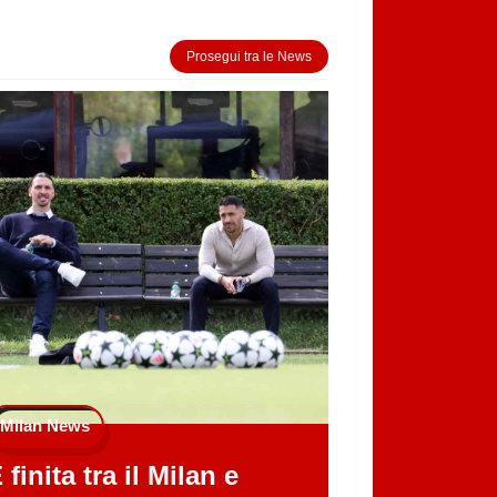
Prosegui tra le News
Milan News
 finita tra il Milan e