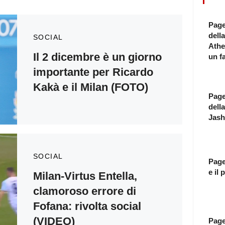
Page
dell
SOCIAL
Athe
Il 2 dicembre è un giorno
un f
importante per Ricardo
Kakà e il Milan (FOTO)
Page
della
Jash
SOCIAL
Page
e il
Milan-Virtus Entella,
clamoroso errore di
Fofana: rivolta social
(VIDEO)
Pagel