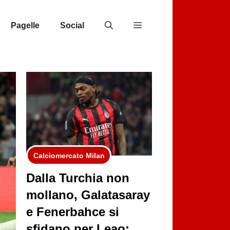
Pagelle
Social
Calciomercato Milan
Dalla Turchia non
mollano, Galatasaray
e Fenerbahce si
sfidano per Leao: