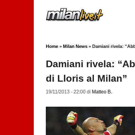
Vai
al
contenuto
Home
»
Milan News
»
Damiani rivela: “Abbi
Damiani rivela: “Abb
di Lloris al Milan”
19/11/2013 - 22:00
di
Matteo B.