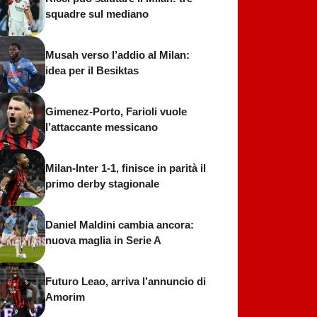
squadre sul mediano
Musah verso l’addio al Milan:
idea per il Besiktas
Gimenez-Porto, Farioli vuole
l’attaccante messicano
Milan-Inter 1-1, finisce in parità il
primo derby stagionale
Daniel Maldini cambia ancora:
nuova maglia in Serie A
Futuro Leao, arriva l’annuncio di
Amorim