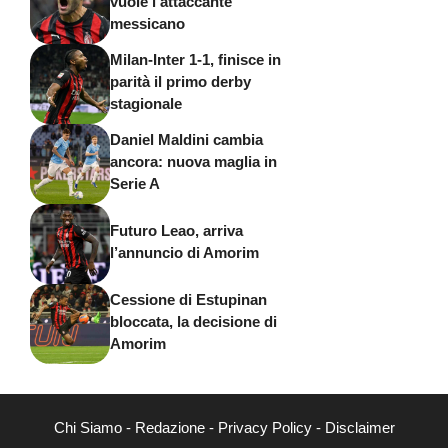
vuole l’attaccante
messicano
Milan-Inter 1-1, finisce in
parità il primo derby
stagionale
Daniel Maldini cambia
ancora: nuova maglia in
Serie A
Futuro Leao, arriva
l’annuncio di Amorim
Cessione di Estupinan
bloccata, la decisione di
Amorim
Chi Siamo
-
Redazione
-
Privacy Policy
-
Disclaimer