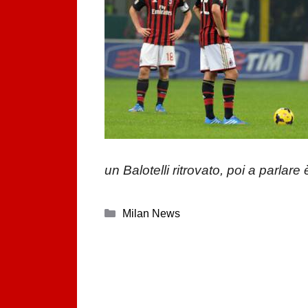
un Balotelli ritrovato, poi a parlar
Categorie
Milan News