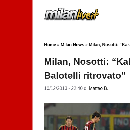
Vai
al
contenuto
Home
»
Milan News
»
Milan, Nosotti: “Kakà
Milan, Nosotti: “Ka
Balotelli ritrovato”
10/12/2013 - 22:40
di
Matteo B.