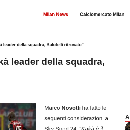
Milan News
Calciomercato Milan
 leader della squadra, Balotelli ritrovato”
kà leader della squadra,
Marco
Nosotti
ha fatto le
A
seguenti considerazioni a
Sky Sport 24: “
Kakà è il