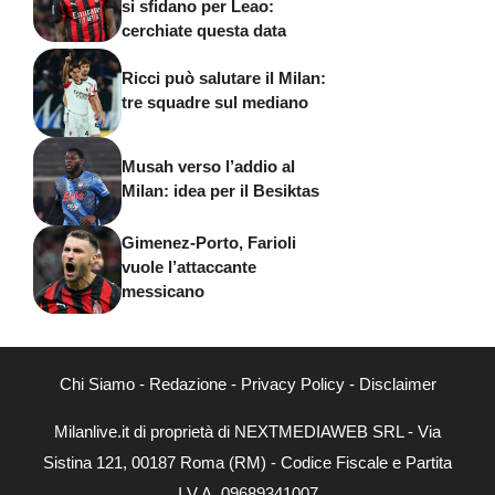
si sfidano per Leao:
cerchiate questa data
Ricci può salutare il Milan:
tre squadre sul mediano
Musah verso l’addio al
Milan: idea per il Besiktas
Gimenez-Porto, Farioli
vuole l’attaccante
messicano
Chi Siamo
-
Redazione
-
Privacy Policy
-
Disclaimer
Milanlive.it di proprietà di NEXTMEDIAWEB SRL - Via
Sistina 121, 00187 Roma (RM) - Codice Fiscale e Partita
I.V.A. 09689341007