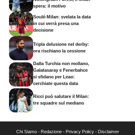
spera: il motivo
Soulé-Milan: svelata la data
in cui verrà presa una
decisione
Tripla delusione nel derby:
ora rischiano la cessione
Dalla Turchia non mollano,
Galatasaray e Fenerbahce
si sfidano per Leao:
cerchiate questa data
Ricci può salutare il Milan:
tre squadre sul mediano
Chi Siamo
-
Redazione
-
Privacy Policy
-
Disclaimer