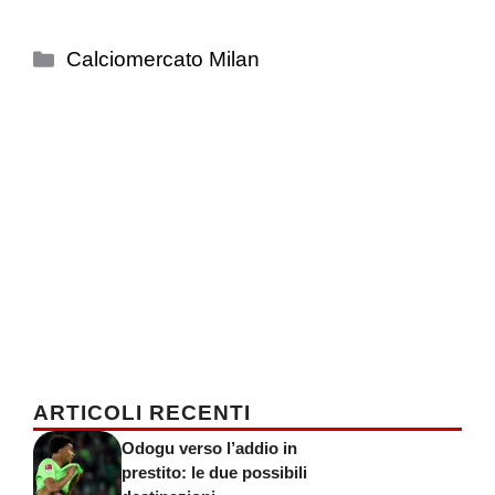
Categorie
Calciomercato Milan
ARTICOLI RECENTI
Odogu verso l’addio in
prestito: le due possibili