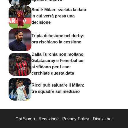
Soulé-Milan: svelata la data
in cui verrà presa una
decisione
Tripla delusione nel derby:
ora rischiano la cessione
Dalla Turchia non mollano,
Galatasaray e Fenerbahce
si sfidano per Leao:
cerchiate questa data
Ricci può salutare il Milan:
tre squadre sul mediano
Chi Siamo
-
Redazione
-
Privacy Policy
-
Disclaimer