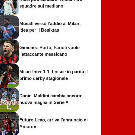
squadre sul mediano
Musah verso l’addio al Milan:
idea per il Besiktas
Gimenez-Porto, Farioli vuole
l’attaccante messicano
Milan-Inter 1-1, finisce in parità il
primo derby stagionale
Daniel Maldini cambia ancora:
nuova maglia in Serie A
Futuro Leao, arriva l’annuncio di
Amorim