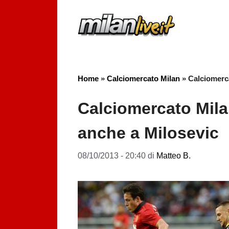
Vai
al
contenuto
Home
»
Calciomercato Milan
»
Calciomerca
Calciomercato Milan
anche a Milosevic
08/10/2013 - 20:40
di
Matteo B.