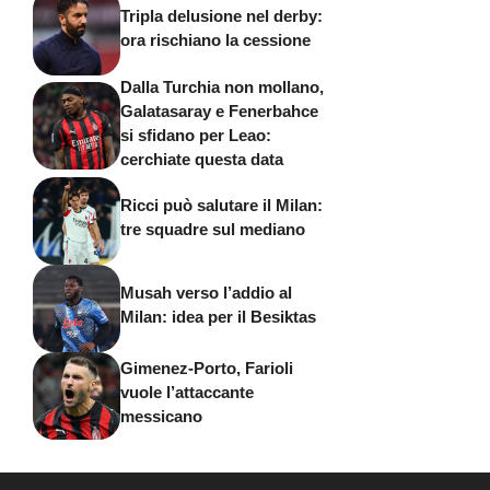
Tripla delusione nel derby:
ora rischiano la cessione
Dalla Turchia non mollano,
Galatasaray e Fenerbahce
si sfidano per Leao:
cerchiate questa data
Ricci può salutare il Milan:
tre squadre sul mediano
Musah verso l’addio al
Milan: idea per il Besiktas
Gimenez-Porto, Farioli
vuole l’attaccante
messicano