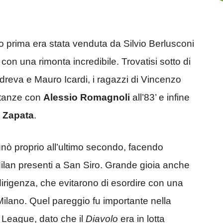
o prima era stata venduta da Silvio Berlusconi
con una rimonta incredibile. Trovatisi sotto di
dreva e Mauro Icardi, i ragazzi di Vincenzo
stanze con
Alessio Romagnoli
all’83’ e infine
n Zapata
.
gnò proprio all’ultimo secondo, facendo
l Milan presenti a San Siro. Grande gioia anche
dirigenza, che evitarono di esordire con una
 Milano. Quel pareggio fu importante nella
a League, dato che il
Diavolo
era in lotta