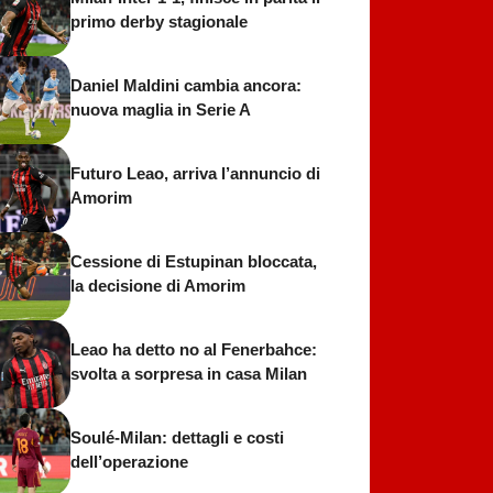
primo derby stagionale
Daniel Maldini cambia ancora:
nuova maglia in Serie A
Futuro Leao, arriva l’annuncio di
Amorim
Cessione di Estupinan bloccata,
la decisione di Amorim
Leao ha detto no al Fenerbahce:
svolta a sorpresa in casa Milan
Soulé-Milan: dettagli e costi
dell’operazione