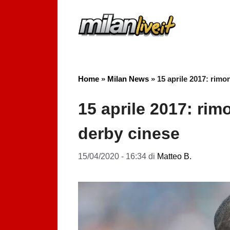
Vai
al
contenuto
Home
»
Milan News
»
15 aprile 2017: rimo
15 aprile 2017: rim
derby cinese
15/04/2020 - 16:34
di
Matteo B.