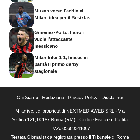
Musah verso l’addio al
Milan: idea per il Besiktas
Gimenez-Porto, Farioli
vuole l’attaccante
messicano
Milan-Inter 1-1, finisce in
parità il primo derby
stagionale
Chi Siamo
-
Redazione
-
Privacy Policy
-
Disclaimer
Milanlive.it di proprietà di NEXTMEDIAWEB SRL - Via
Sistina 121, 00187 Roma (RM) - Codice Fiscale e Partita
I.V.A. 09689341007
Testata Giornalistica registrata presso il Tribunale di Roma