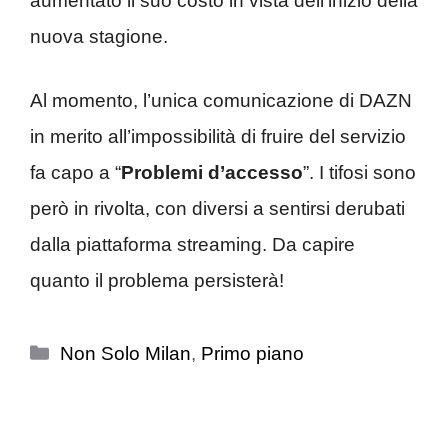
aumentato il suo costo in vista dell’inizio della
nuova stagione.
Al momento, l’unica comunicazione di DAZN
in merito all’impossibilità di fruire del servizio
fa capo a “
Problemi d’accesso
”. I tifosi sono
però in rivolta, con diversi a sentirsi derubati
dalla piattaforma streaming. Da capire
quanto il problema persisterà!
Categorie
Non Solo Milan
,
Primo piano