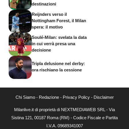
destinazioni
Reijnders verso il
Nottingham Forest, il Milan
spera: il motivo
Soulé-Milan: svelata la data
in cui verrà presa una
decisione
Tripla delusione nel derby:
ora rischiano la cessione
Chi Siamo
-
Redazione
-
Privacy Policy
-
Disclaimer
Milanlive.it di proprietà di NEXTMEDIAWEB SRL - Via
Sistina 121, 00187 Roma (RM) - Codice Fiscale e Partita
I.V.A. 09689341007