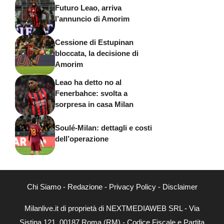
Futuro Leao, arriva
l’annuncio di Amorim
Cessione di Estupinan
bloccata, la decisione di
Amorim
Leao ha detto no al
Fenerbahce: svolta a
sorpresa in casa Milan
Soulé-Milan: dettagli e costi
dell’operazione
Chi Siamo
-
Redazione
-
Privacy Policy
-
Disclaimer
Milanlive.it di proprietà di NEXTMEDIAWEB SRL - Via
Sistina 121, 00187 Roma (RM) - Codice Fiscale e Partita