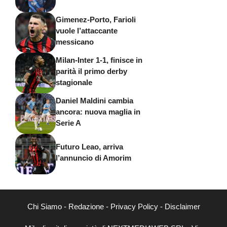
Gimenez-Porto, Farioli
vuole l’attaccante
messicano
Milan-Inter 1-1, finisce in
parità il primo derby
stagionale
Daniel Maldini cambia
ancora: nuova maglia in
Serie A
Futuro Leao, arriva
l’annuncio di Amorim
Chi Siamo
-
Redazione
-
Privacy Policy
-
Disclaimer