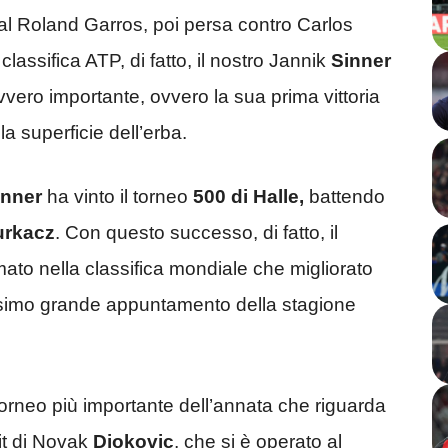
al Roland Garros, poi persa contro Carlos
classifica ATP, di fatto, il nostro Jannik
Sinner
vero importante, ovvero la sua prima vittoria
la superficie dell’erba.
inner
ha vinto il torneo
500 di Halle,
battendo
urkacz
. Con questo successo, di fatto, il
imato nella classifica mondiale che migliorato
ossimo grande appuntamento della stagione
l torneo più importante dell’annata che riguarda
ait di Novak
Djokovic
, che si è operato al