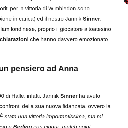
oriti per la vittoria di Wimbledon sono
one in carica) ed il nostro Jannik
Sinner
.
 Slam londinese, proprio il giocatore altoatesino
ichiarazioni
che hanno davvero emozionato
 un pensiero ad Anna
0 di Halle, infatti, Jannik
Sinner
ha avuto
confronti della sua nuova fidanzata, ovvero la
“È stata una vittoria importantissima, ma mi
erso a
Berlino
con cinque match point.