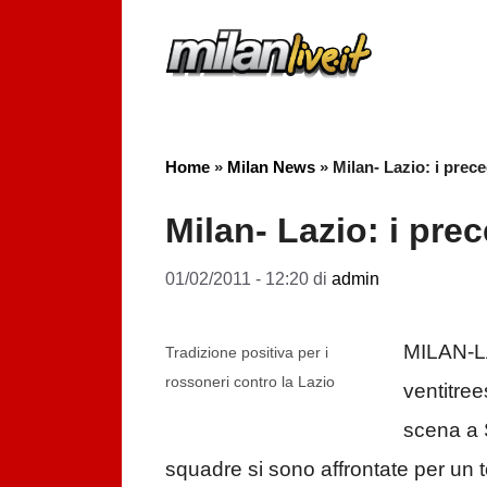
Vai
al
contenuto
Home
»
Milan News
»
Milan- Lazio: i prec
Milan- Lazio: i pre
01/02/2011 - 12:20
di
admin
MILAN-LA
Tradizione positiva per i
rossoneri contro la Lazio
ventitree
scena a S
squadre si sono affrontate per un to