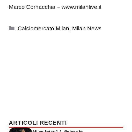
Marco Cornacchia – www.milanlive.it
Categorie
Calciomercato Milan
,
Milan News
ARTICOLI RECENTI
Milan-Inter 1-1, finisce in