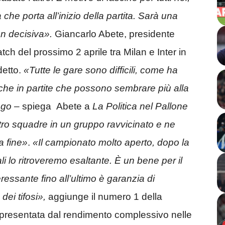
che porta all’inizio della partita. Sarà una
on decisiva».
Giancarlo Abete, presidente
tch del prossimo 2 aprile tra Milan e Inter in
detto.
«Tutte le gare sono difficili, come ha
he in partite che possono sembrare più alla
ngo
– spiega Abete a
La Politica nel Pallone
tro squadre in un gruppo ravvicinato e ne
a fine»
.
«Il campionato molto aperto, dopo la
li lo ritroveremo esaltante. È un bene per il
eressante fino all’ultimo è garanzia di
dei tifosi»,
aggiunge il numero 1 della
ppresentata dal rendimento complessivo nelle