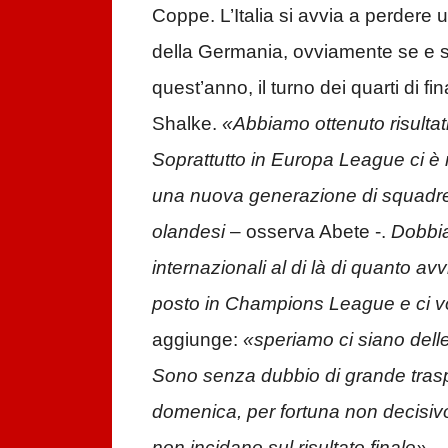
Coppe. L’Italia si avvia a perder
della Germania, ovviamente se e so
quest’anno, il turno dei quarti di fi
Shalke.
«Abbiamo ottenuto risultati
Soprattutto in Europa League ci è
una nuova generazione di squadre c
olandesi
– osserva Abete -.
Dobbia
internazionali al di là di quanto 
posto in Champions League e ci v
aggiunge:
«speriamo ci siano delle 
Sono senza dubbio di grande trasp
domenica, per fortuna non decisivo,
non incidano sul risultato finale».