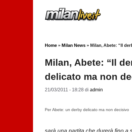
Vai
al
contenuto
Home
»
Milan News
»
Milan, Abete: “Il de
Milan, Abete: “Il d
delicato ma non de
21/03/2011 - 18:28
di
admin
Per Abete: un derby delicato ma non decisivo
sarà una partita che durerà fino a sa