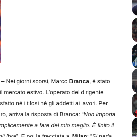
ei giorni scorsi, Marco
Branca
, è stato
 il mercato estivo. L’operato del dirigente
to né i tifosi né gli addetti ai lavori. Per
o, arriva la risposta di Branca: “
Non importa
mplicemente a fare del mio meglio. É finito il
li Ibra
”. E poi la frecciata al
Milan
: “
Si parla