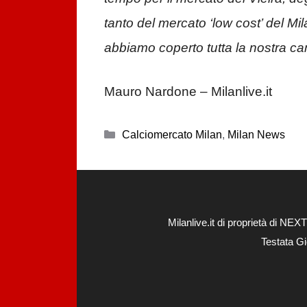
tanto del mercato ‘low cost’ del Mil
abbiamo coperto tutta la nostra c
Mauro Nardone – Milanlive.it
Categorie
Calciomercato Milan
,
Milan News
Milanlive.it di proprietà di 
Testata Gi