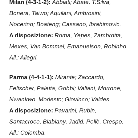
Milan (4-3-1-2):
Abbiati; Abate, T.Silva,
Bonera, Taiwo; Aquilani, Ambrosini,
Nocerino; Boateng; Cassano, Ibrahimovic.
A disposizione:
Roma, Yepes, Zambrotta,
Mexes, Van Bommel, Emanuelson, Robinho.
All.: Allegri.
Parma (4-4-1-1):
Mirante; Zaccardo,
Feltscher
, Paletta, Gobbi; Valiani, Morrone,
Nwankwo, Modesto; Giovinco; Valdes.
A disposizione:
Pavarini, Rubin,
Santacroce
, Biabiany, Jadid, Pellè, Crespo.
All.: Colomba.