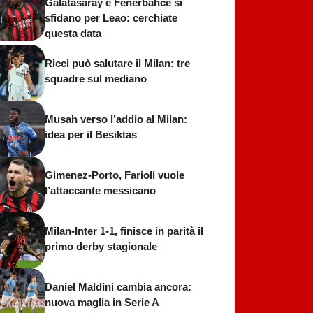
Galatasaray e Fenerbahce si
sfidano per Leao: cerchiate
questa data
Ricci può salutare il Milan: tre
squadre sul mediano
Musah verso l’addio al Milan:
idea per il Besiktas
Gimenez-Porto, Farioli vuole
l’attaccante messicano
Milan-Inter 1-1, finisce in parità il
primo derby stagionale
Daniel Maldini cambia ancora:
nuova maglia in Serie A