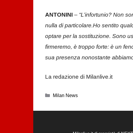
ANTONINI
–
“L’infortunio? Non s
nulla di particolare.Ho sentito qual
optare per la sostituzione. Sono us
firmeremo, è troppo forte: è un fen
sua presenza nonostante abbiamo f
La redazione di Milanlive.it
Categorie
Milan News