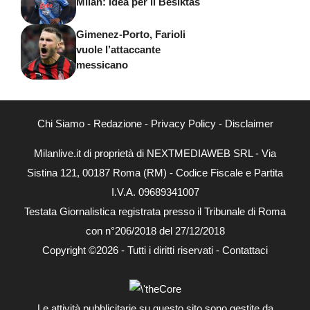
Milan: idea per il Besiktas
Gimenez-Porto, Farioli
vuole l’attaccante
messicano
Chi Siamo
-
Redazione
-
Privacy Policy
-
Disclaimer
Milanlive.it di proprietà di NEXTMEDIAWEB SRL - Via
Sistina 121, 00187 Roma (RM) - Codice Fiscale e Partita
I.V.A. 09689341007
Testata Giornalistica registrata presso il Tribunale di Roma
con n°206/2018 del 27/12/2018
Copyright ©2026 - Tutti i diritti riservati -
Contattaci
Le attività pubblicitarie su questo sito sono gestite da