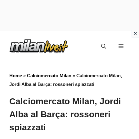
Vai
Menu
al
contenuto
Home
»
Calciomercato Milan
»
Calciomercato Milan,
Jordi Alba al Barça: rossoneri spiazzati
Calciomercato Milan, Jordi
Alba al Barça: rossoneri
spiazzati