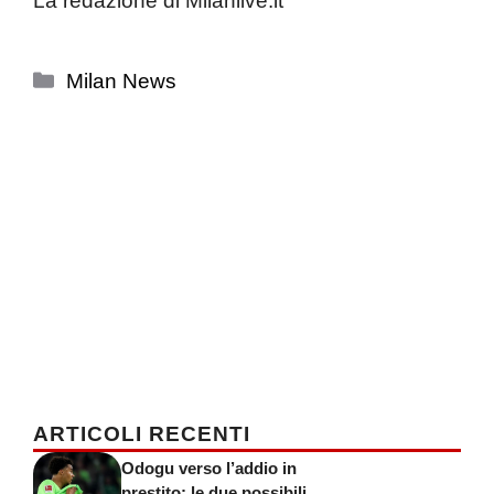
La redazione di Milanlive.it
Categorie
Milan News
ARTICOLI RECENTI
Odogu verso l’addio in
prestito: le due possibili