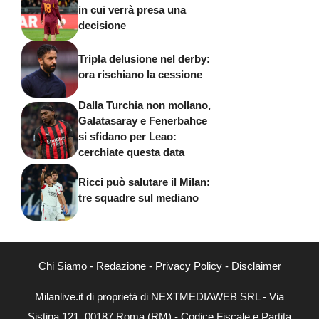
in cui verrà presa una
decisione
Tripla delusione nel derby:
ora rischiano la cessione
Dalla Turchia non mollano,
Galatasaray e Fenerbahce
si sfidano per Leao:
cerchiate questa data
Ricci può salutare il Milan:
tre squadre sul mediano
Chi Siamo
-
Redazione
-
Privacy Policy
-
Disclaimer
Milanlive.it di proprietà di NEXTMEDIAWEB SRL - Via
Sistina 121, 00187 Roma (RM) - Codice Fiscale e Partita