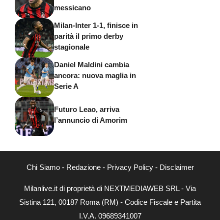
messicano
Milan-Inter 1-1, finisce in
parità il primo derby
stagionale
Daniel Maldini cambia
ancora: nuova maglia in
Serie A
Futuro Leao, arriva
l’annuncio di Amorim
Chi Siamo
-
Redazione
-
Privacy Policy
-
Disclaimer
Milanlive.it di proprietà di NEXTMEDIAWEB SRL - Via
Sistina 121, 00187 Roma (RM) - Codice Fiscale e Partita
I.V.A. 09689341007