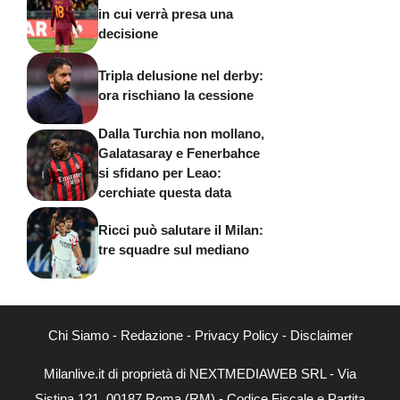
in cui verrà presa una
decisione
Tripla delusione nel derby:
ora rischiano la cessione
Dalla Turchia non mollano,
Galatasaray e Fenerbahce
si sfidano per Leao:
cerchiate questa data
Ricci può salutare il Milan:
tre squadre sul mediano
Chi Siamo
-
Redazione
-
Privacy Policy
-
Disclaimer
Milanlive.it di proprietà di NEXTMEDIAWEB SRL - Via
Sistina 121, 00187 Roma (RM) - Codice Fiscale e Partita