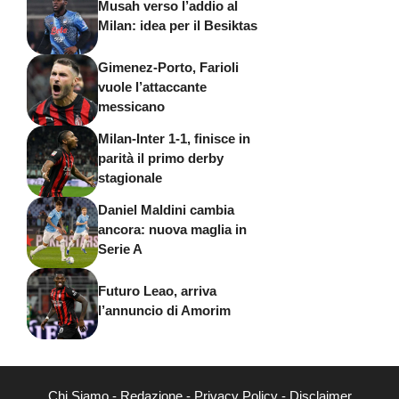
Musah verso l’addio al
Milan: idea per il Besiktas
Gimenez-Porto, Farioli
vuole l’attaccante
messicano
Milan-Inter 1-1, finisce in
parità il primo derby
stagionale
Daniel Maldini cambia
ancora: nuova maglia in
Serie A
Futuro Leao, arriva
l’annuncio di Amorim
Chi Siamo
-
Redazione
-
Privacy Policy
-
Disclaimer