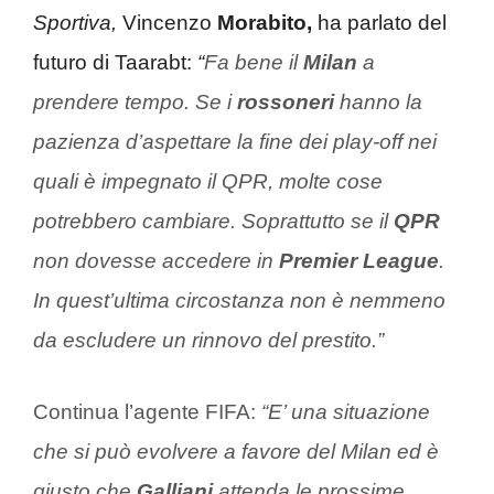
Sportiva,
Vincenzo
Morabito,
ha parlato del
futuro di Taarabt:
“
Fa bene il
Milan
a
prendere tempo. Se i
rossoneri
hanno la
pazienza d’aspettare la fine dei play-off nei
quali è impegnato il QPR, molte cose
potrebbero cambiare. Soprattutto se il
QPR
non dovesse accedere in
Premier League
.
In quest’ultima circostanza non è nemmeno
da escludere un rinnovo del prestito.”
Continua l’agente FIFA:
“E’ una situazione
che si può evolvere a favore del Milan ed è
giusto che
Galliani
attenda le prossime