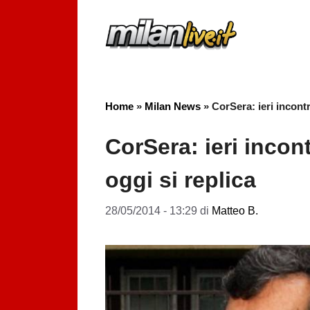
Vai
al
contenuto
Home
»
Milan News
»
CorSera: ieri incont
CorSera: ieri inco
oggi si replica
28/05/2014 - 13:29
di
Matteo B.