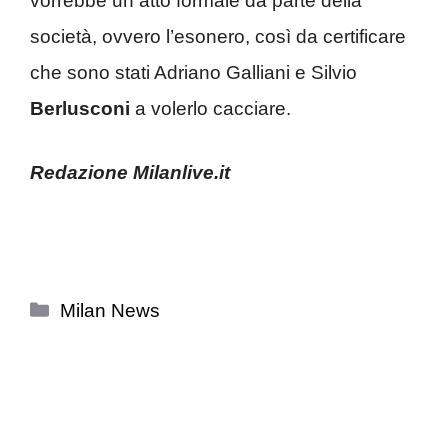
vorrebbe un atto formale da parte della
società, ovvero l’esonero, così da certificare
che sono stati Adriano Galliani e Silvio
Berlusconi
a volerlo cacciare.
Redazione Milanlive.it
Categorie
Milan News