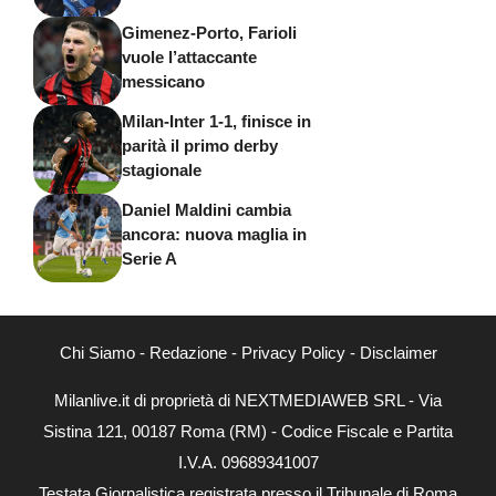
Gimenez-Porto, Farioli
vuole l’attaccante
messicano
Milan-Inter 1-1, finisce in
parità il primo derby
stagionale
Daniel Maldini cambia
ancora: nuova maglia in
Serie A
Chi Siamo
-
Redazione
-
Privacy Policy
-
Disclaimer
Milanlive.it di proprietà di NEXTMEDIAWEB SRL - Via
Sistina 121, 00187 Roma (RM) - Codice Fiscale e Partita
I.V.A. 09689341007
Testata Giornalistica registrata presso il Tribunale di Roma