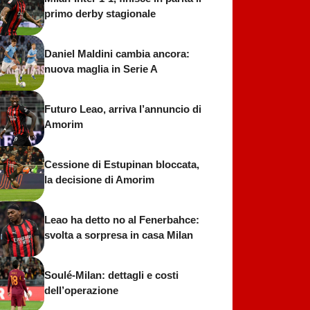
primo derby stagionale
Daniel Maldini cambia ancora:
nuova maglia in Serie A
Futuro Leao, arriva l’annuncio di
Amorim
Cessione di Estupinan bloccata,
la decisione di Amorim
Leao ha detto no al Fenerbahce:
svolta a sorpresa in casa Milan
Soulé-Milan: dettagli e costi
dell’operazione