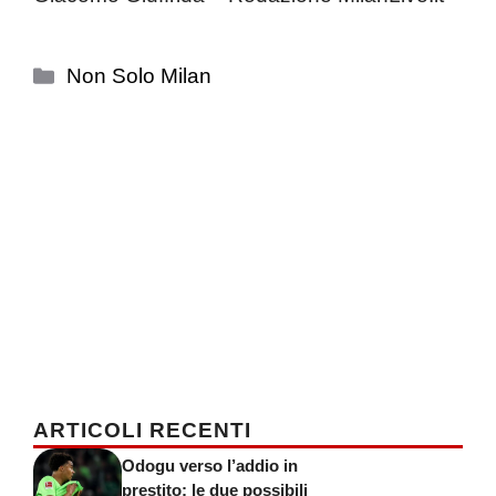
Categorie
Non Solo Milan
ARTICOLI RECENTI
Odogu verso l’addio in
prestito: le due possibili