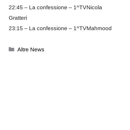
22:45 – La confessione – 1^TVNicola
Gratteri
23:15 – La confessione – 1^TVMahmood
Categorie
Altre News