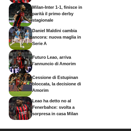
Milan-Inter 1-1, finisce in
parità il primo derby
stagionale
Daniel Maldini cambia
ancora: nuova maglia in
Serie A
Futuro Leao, arriva
l’annuncio di Amorim
Cessione di Estupinan
bloccata, la decisione di
Amorim
Leao ha detto no al
Fenerbahce: svolta a
sorpresa in casa Milan