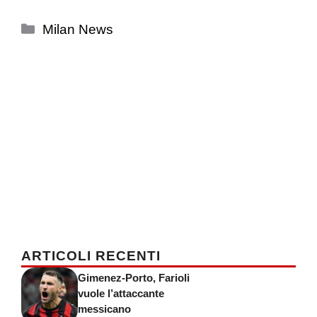
Categorie
Milan News
ARTICOLI RECENTI
Gimenez-Porto, Farioli
vuole l’attaccante
messicano