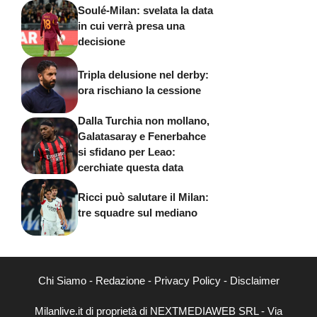
Soulé-Milan: svelata la data
in cui verrà presa una
decisione
Tripla delusione nel derby:
ora rischiano la cessione
Dalla Turchia non mollano,
Galatasaray e Fenerbahce
si sfidano per Leao:
cerchiate questa data
Ricci può salutare il Milan:
tre squadre sul mediano
Chi Siamo
-
Redazione
-
Privacy Policy
-
Disclaimer
Milanlive.it di proprietà di NEXTMEDIAWEB SRL - Via