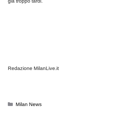
già troppo tardi.
Redazione MilanLive.it
Categorie
Milan News