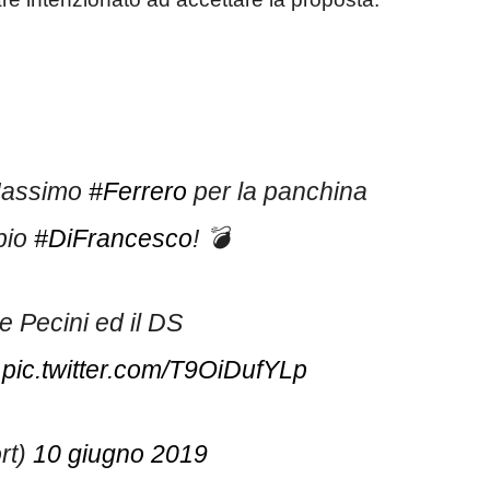
 Massimo
#Ferrero
per la panchina
bio
#DiFrancesco
! 💣
 Pecini ed il DS
pic.twitter.com/T9OiDufYLp
rt)
10 giugno 2019