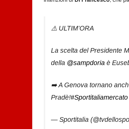
⚠️ ULTIM’ORA
La scelta del Presidente
della
@sampdoria
è Euse
➡️ A Genova tornano anche
Pradè!
#Sportitaliamercato
— Sportitalia (@tvdellospo