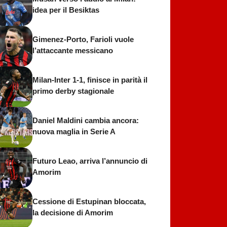
idea per il Besiktas
Gimenez-Porto, Farioli vuole
l’attaccante messicano
Milan-Inter 1-1, finisce in parità il
primo derby stagionale
Daniel Maldini cambia ancora:
nuova maglia in Serie A
Futuro Leao, arriva l’annuncio di
Amorim
Cessione di Estupinan bloccata,
la decisione di Amorim