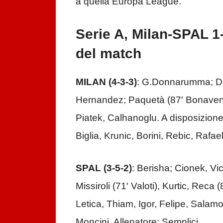
a quella Europa League.
Serie A, Milan-SPAL 1-
del match
MILAN (4-3-3)
: G.Donnarumma; Du
Hernandez; Paquetà (87′ Bonaventu
Piatek, Calhanoglu. A disposizion
Biglia, Krunic, Borini, Rebic, Rafael
SPAL
(3-5-2)
: Berisha; Cionek, Vi
Missiroli (71′ Valoti), Kurtic, Reca
Letica, Thiam, Igor, Felipe, Salamon,
Moncini. Allenatore: Semplici.