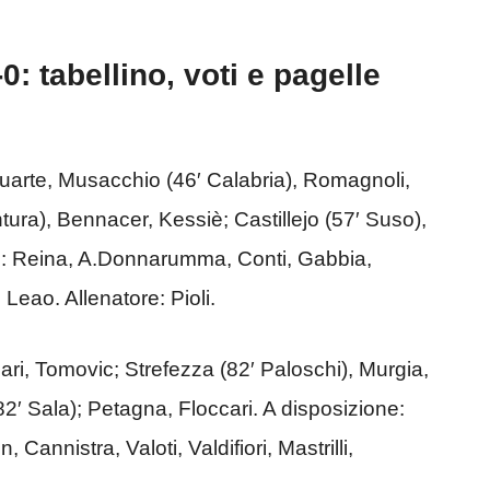
0: tabellino, voti e pagelle
arte, Musacchio (46′ Calabria), Romagnoli,
ra), Bennacer, Kessiè; Castillejo (57′ Suso),
e: Reina, A.Donnarumma, Conti, Gabbia,
 Leao. Allenatore: Pioli.
cari, Tomovic; Strefezza (82′ Paloschi), Murgia,
 (82′ Sala); Petagna, Floccari. A disposizione:
 Cannistra, Valoti, Valdifiori, Mastrilli,