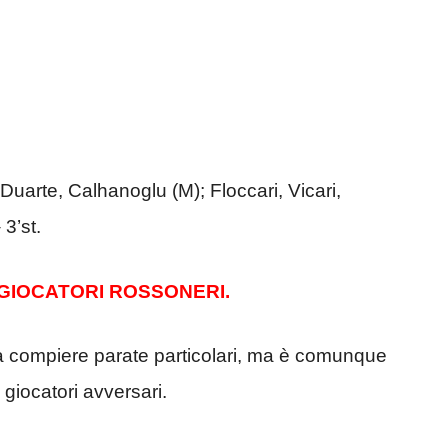
rte, Calhanoglu (M); Floccari, Vicari,
3’st.
 GIOCATORI ROSSONERI.
a compiere parate particolari, ma è comunque
i giocatori avversari.