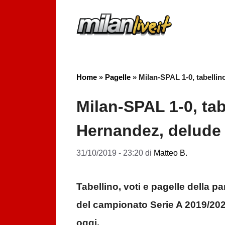
Vai
al
contenuto
Home
»
Pagelle
»
Milan-SPAL 1-0, tabellin
Milan-SPAL 1-0, tab
Hernandez, delude
31/10/2019 - 23:20
di
Matteo B.
Tabellino, voti e pagelle della pa
del campionato Serie A 2019/2020
oggi.