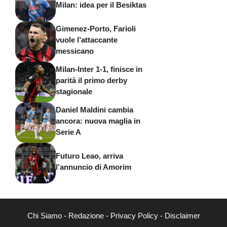
Milan: idea per il Besiktas
Gimenez-Porto, Farioli
vuole l’attaccante
messicano
Milan-Inter 1-1, finisce in
parità il primo derby
stagionale
Daniel Maldini cambia
ancora: nuova maglia in
Serie A
Futuro Leao, arriva
l’annuncio di Amorim
Chi Siamo
-
Redazione
-
Privacy Policy
-
Disclaimer