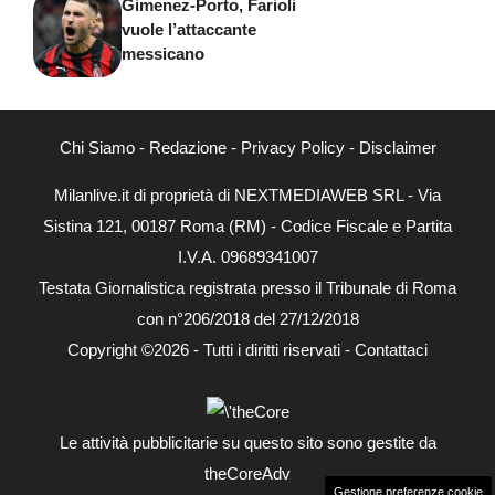
Gimenez-Porto, Farioli
vuole l’attaccante
messicano
Chi Siamo
-
Redazione
-
Privacy Policy
-
Disclaimer
Milanlive.it di proprietà di NEXTMEDIAWEB SRL - Via
Sistina 121, 00187 Roma (RM) - Codice Fiscale e Partita
I.V.A. 09689341007
Testata Giornalistica registrata presso il Tribunale di Roma
con n°206/2018 del 27/12/2018
Copyright ©2026 - Tutti i diritti riservati -
Contattaci
Le attività pubblicitarie su questo sito sono gestite da
theCoreAdv
Gestione preferenze cookie