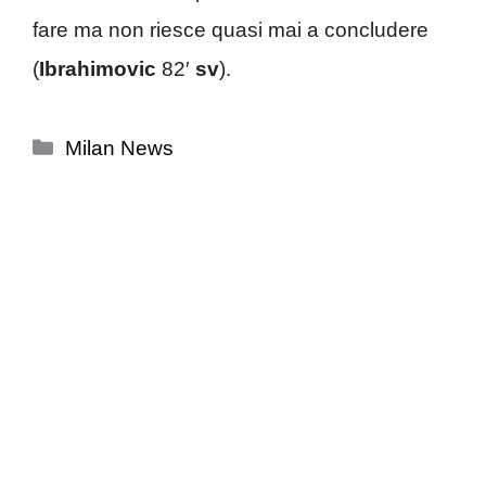
fare ma non riesce quasi mai a concludere
(
Ibrahimovic
82′
sv
).
Categorie
Milan News