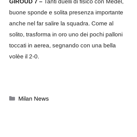
GIROUD 7 –
Tanti duelli di fisico con Medel,
buone sponde e solita presenza importante
anche nel far salire la squadra. Come al
solito, trasforma in oro uno dei pochi palloni
toccati in aerea, segnando con una bella
volèe il 2-0.
Categorie
Milan News