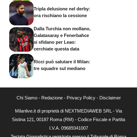
Tripla delusione nel derby:
ora rischiano la cessione
Dalla Turchia non mollano,
Galatasaray e Fenerbahce
si sfidano per Leao:
cerchiate questa data
Ricci può salutare il Milan:
tre squadre sul mediano
Chi Siamo
-
Redazione
-
Privacy Policy
-
Disclaimer
Milanlive.it di proprietà di NEXTMEDIAWEB SRL - Via
Sistina 121, 00187 Roma (RM) - Codice Fiscale e Partita
I.V.A. 09689341007
Testata Giornalistica registrata presso il Tribunale di Roma