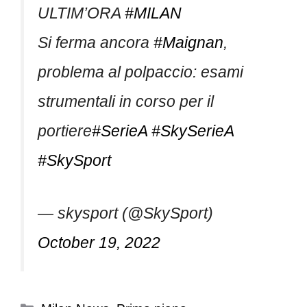
ULTIM’ORA
#MILAN
Si ferma ancora
#Maignan
,
problema al polpaccio: esami
strumentali in corso per il
portiere
#SerieA
#SkySerieA
#SkySport
— skysport (@SkySport)
October 19, 2022
Categorie