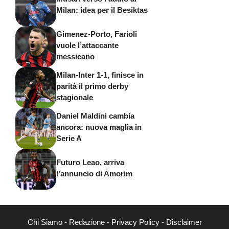
Milan: idea per il Besiktas
Gimenez-Porto, Farioli
vuole l’attaccante
messicano
Milan-Inter 1-1, finisce in
parità il primo derby
stagionale
Daniel Maldini cambia
ancora: nuova maglia in
Serie A
Futuro Leao, arriva
l’annuncio di Amorim
Chi Siamo
-
Redazione
-
Privacy Policy
-
Disclaimer