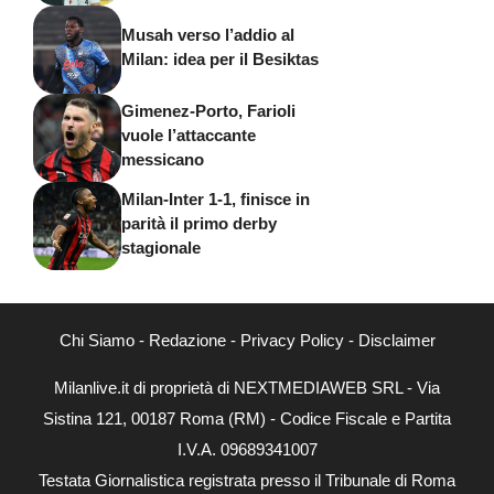
Musah verso l’addio al
Milan: idea per il Besiktas
Gimenez-Porto, Farioli
vuole l’attaccante
messicano
Milan-Inter 1-1, finisce in
parità il primo derby
stagionale
Chi Siamo
-
Redazione
-
Privacy Policy
-
Disclaimer
Milanlive.it di proprietà di NEXTMEDIAWEB SRL - Via
Sistina 121, 00187 Roma (RM) - Codice Fiscale e Partita
I.V.A. 09689341007
Testata Giornalistica registrata presso il Tribunale di Roma