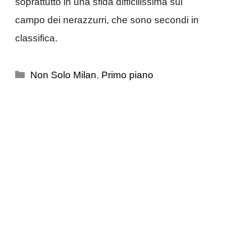
soprattutto in una sfida difficilissima sul
campo dei nerazzurri, che sono secondi in
classifica.
Categorie
Non Solo Milan
,
Primo piano