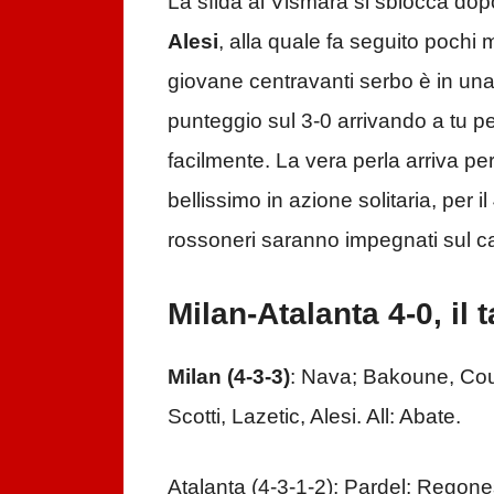
La sfida al Vismara si sblocca dopo
Alesi
, alla quale fa seguito pochi m
giovane centravanti serbo è in una g
punteggio sul 3-0 arrivando a tu per
facilmente. La vera perla arriva pe
bellissimo in azione solitaria, per 
rossoneri saranno impegnati sul 
Milan-Atalanta 4-0, il 
Milan (4-3-3)
: Nava; Bakoune, Coub
Scotti, Lazetic, Alesi. All: Abate.
Atalanta (4-3-1-2); Pardel; Regones