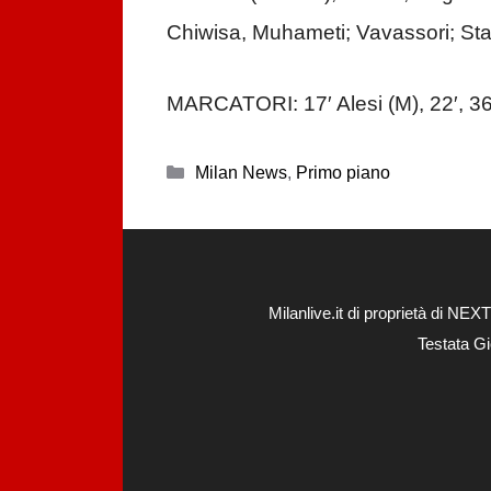
Chiwisa, Muhameti; Vavassori; Stabi
MARCATORI: 17′ Alesi (M), 22′, 36′
Categorie
Milan News
,
Primo piano
Milanlive.it di proprietà di 
Testata Gi