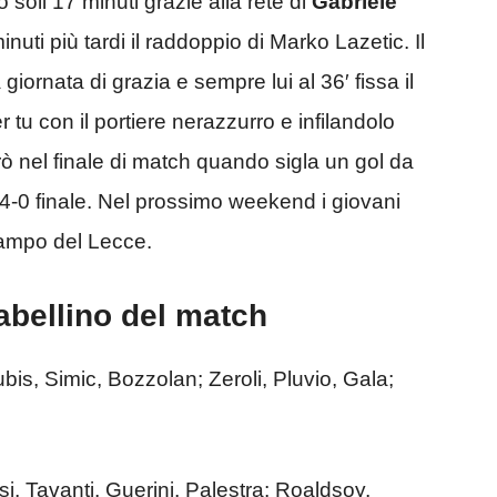
 soli 17 minuti grazie alla rete di
Gabriele
inuti più tardi il raddoppio di Marko Lazetic. Il
iornata di grazia e sempre lui al 36′ fissa il
 tu con il portiere nerazzurro e infilandolo
rò nel finale di match quando sigla un gol da
il 4-0 finale. Nel prossimo weekend i giovani
campo del Lecce.
tabellino del match
is, Simic, Bozzolan; Zeroli, Pluvio, Gala;
i, Tavanti, Guerini, Palestra; Roaldsoy,