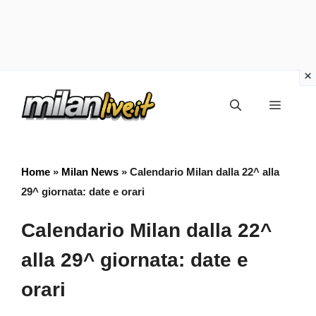
Vai
Menu
al
contenuto
Home
»
Milan News
»
Calendario Milan dalla 22^ alla
29^ giornata: date e orari
Calendario Milan dalla 22^
alla 29^ giornata: date e
orari