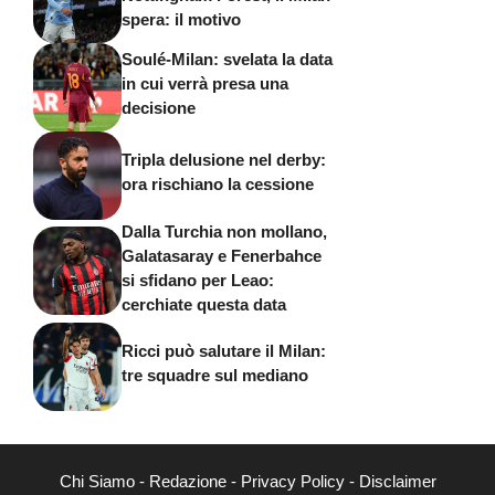
spera: il motivo
Soulé-Milan: svelata la data
in cui verrà presa una
decisione
Tripla delusione nel derby:
ora rischiano la cessione
Dalla Turchia non mollano,
Galatasaray e Fenerbahce
si sfidano per Leao:
cerchiate questa data
Ricci può salutare il Milan:
tre squadre sul mediano
Chi Siamo
-
Redazione
-
Privacy Policy
-
Disclaimer