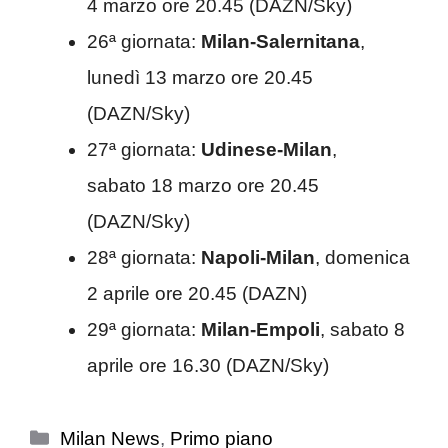
4 marzo ore 20.45 (DAZN/Sky)
26ª giornata:
Milan-Salernitana
,
lunedì 13 marzo ore 20.45
(DAZN/Sky)
27ª giornata:
Udinese-Milan
,
sabato 18 marzo ore 20.45
(DAZN/Sky)
28ª giornata:
Napoli-Milan
, domenica
2 aprile ore 20.45 (DAZN)
29ª giornata:
Milan-Empoli
, sabato 8
aprile ore 16.30 (DAZN/Sky)
Categorie
Milan News
,
Primo piano