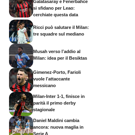
Galatasaray e Fenerbahce
si sfidano per Leao:
cerchiate questa data
Ricci può salutare il Milan:
tre squadre sul mediano
Musah verso l’addio al
Milan: idea per il Besiktas
Gimenez-Porto, Farioli
vuole l’attaccante
messicano
Milan-Inter 1-1, finisce in
parità il primo derby
stagionale
Daniel Maldini cambia
ancora: nuova maglia in
Serie A